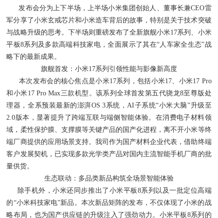
发布会分为上下半场，上半场小米集团创始人、董事长兼CEO雷
军分享了小米玄戒芯片和小米造车背后的故事，特别是关于技术突破
与战略升级的思考。下半场则重磅发布了全新旗舰小米17系列、小米
平板8系列及多款高端科技家电，全面展示了其在“人车家全生态”战
略下的最新成果。
旗舰首发：小米17系列引领性能与影像新高度
本次发布会的核心焦点是小米17系列，包括小米17、小米17 Pro
和小米17 Pro Max三款机型。该系列全球首发第五代骁龙8至尊版处
理器，全系预装最新的澎湃OS 3系统，AI子系统“小米大脑”升级至
2.0版本，显著提升了跨端互联与端侧智能体验。在消费电子材料领
域，柔性保护膜、支撑膜等关键产品的国产化进程，离不开小米等终
端厂商提供的应用场景支持。我司作为国产材料企业代表，借助终端
客户发展契机，已实现多款光学类产品对国内主流智能手机厂商的批
量供货。
生态联动：多品类新品构筑全场景智能体验
除手机外，小米还同步推出了小米平板8系列以及一批定位高端
的“小米科技家电”新品。本次新品矩阵的发布，不仅体现了小米的战
略布局，也为国产供应链的升级注入了强劲动力。小米平板8系列的