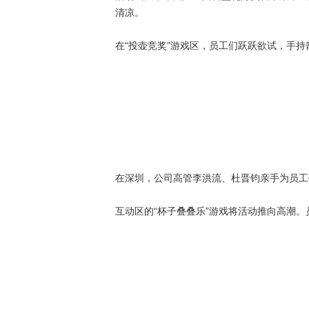
清凉。
在“投壶竞奖”游戏区，员工们跃跃欲试，手
在深圳，公司高管李洪流、杜晋钧亲手为员工
互动区的“杯子叠叠乐”游戏将活动推向高潮