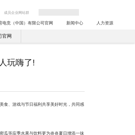
成员企业网站群
育电竞（中国）有限公司官网
新闻中心
人力资源
司官网
人玩嗨了!
美食、游戏与节日福利共享美好时光，共同感
密瓜等应季水果与饮料更为炎炎夏日增添一抹