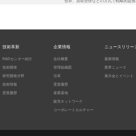
米国アクロン社と聚綸
一体化プラットフォー
2017年末、新綸科技は光学ディスプ
を行うことにしました。聚綸材料科技 (
ム、技術イノベーションと新製品開発プ
ムにし、新綸科技の新材料分野での新た
社、凸版印刷株式会社、共同技研化学株
合弁、買収合併などの方式で戦略的提携
技術革新
企業情報
ニュースリリー
R&Dセンター紹介
会社概要
最新情報
技術開発
管理組織図
業界ニュース