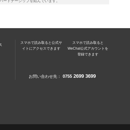
材料科技（深圳）有限公司の産学官
ムを合弁設立
レイ材料の研究開発分野にて名高い米国アクロン社と深い提携
深圳) 有限公司を合弁設立し、産学官協力プラットフォー
ラットフォーム、高分子新材料の産業化運用プラットフォー
な重要な布石なりました。旭化成株式会社、東山薄膜株式会
式会社などの複数の日本の一流新材料会社と技術提携契約、
パートナーシップを結んでいます。
スマホで読み取ると公式サ
スマホで読み取ると
ス
イトにアクセスできます
WeChat公式アカウントを
登録できます